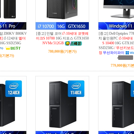
 Z80KV B80KV
[중고] 인텔 코어
i7-10세대 코멧레
[중고] Dell Optiplex 7
택]
i5 12세대
엘더
이크S 10700
16G 지포스 GTX1650
치 올인원PC
i5 10세
16G SSD256G
NVMe 512GB
S 10400
16G GTX16
SSD250G
/ 무선키보
780,000원
(기본가)
정
무선와이파이
원
(기본가)
779,000원
(기본