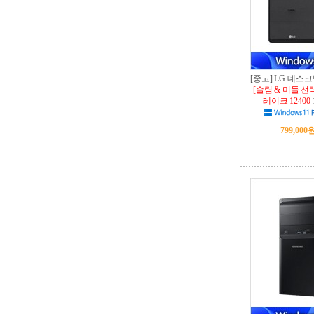
[중고] LG 데스크탑
[슬림 & 미들 선
레이크 12400
799,000