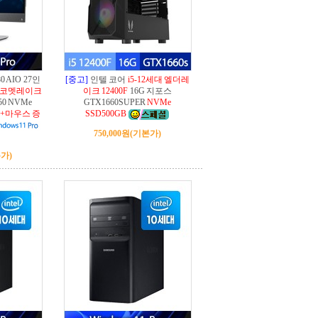
780 AIO 27인
[중고]
인텔 코어
i5-12세대 엘더레
대 코멧레이크
이크 12400F
16G 지포스
50 NVMe
GTX1660SUPER
NVMe
드+마우스 증
SSD500GB
750,000원
(기본가)
가)