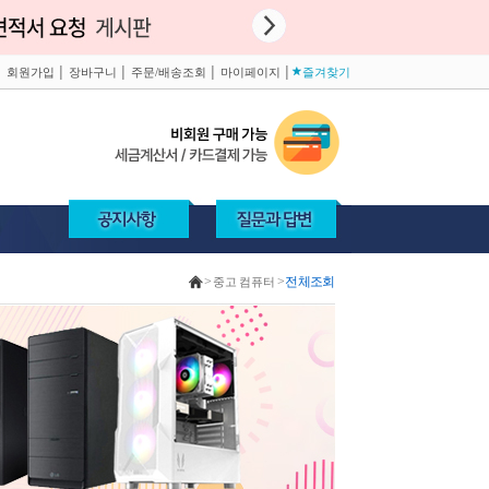
│
회원가입
│
장바구니
│
주문/배송조회
│
마이페이지
│
즐겨찾기
>
중고 컴퓨터
>
전체조회