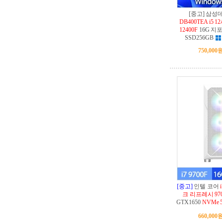
[중고] 삼
DB400TEA i5
12400F
16G 지포
SSD256GB
750,000
[중고]
인텔 코어
크 리프레시 970
GTX1650
NVMe 
660,000