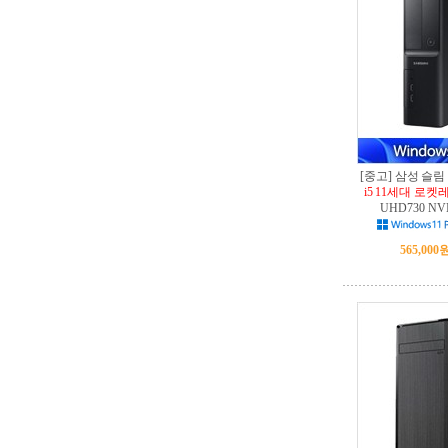
[중고] 삼성 슬림
i5 11세대 로켓레
UHD730 NV
565,000