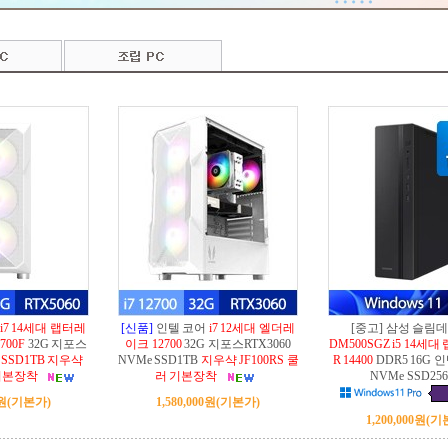
i7 14세대 랩터레
[신품]
인텔 코어
i7 12세대 엘더레
[중고] 삼성 슬림
700F
32G 지포스
이크 12700
32G 지포스RTX3060
DM500SGZ i5 14세
 SSD1TB
지우샥
NVMe SSD1TB
지우샥 JF100RS 쿨
R 14400
DDR5 16G 
 기본장착
러 기본장착
NVMe SSD25
0원
(기본가)
1,580,000원
(기본가)
1,200,000원
(기