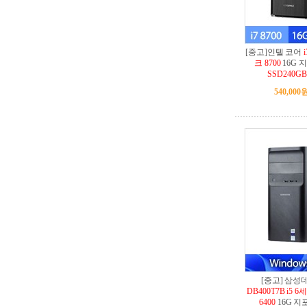
[중고]인텔 코어
크 8700
16G 지
SSD240G
540,000
[중고] 삼
DB400T7B i5
6400
16G 지포