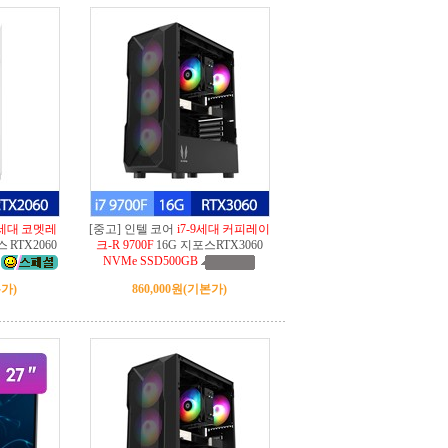
10세대 코멧레
[중고] 인텔 코어
i7-9세대 커피레이
 RTX2060
크-R 9700F
16G 지포스RTX3060
NVMe SSD500GB
가)
860,000원
(기본가)