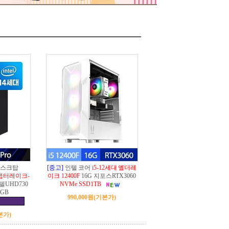
데스크탑
[중고]
인텔 코어
i5-12세대 엘더레
대 랩터레이크-
이크 12400F
16G 지포스RTX3060
인텔UHD730
NVMe SSD1TB
6GB
990,000원
(기본가)
본가)