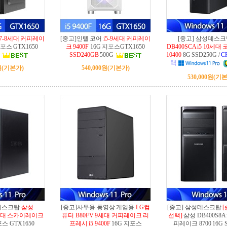
i7-8세대 커피레이
[중고]인텔 코어
i5-9세대 커피레이
[중고] 삼성데스
포스 GTX1650
크 9400F
16G 지포스GTX1650
DB400SCA i5 10세
B
SSD240GB
500G
10400
8G SSD250G /
C
택
원
(기본가)
540,000원
(기본가)
530,000원
(기본
성데스크탑
삼성
[중고]사무용 동영상 게임용
LG컴
[중고] 삼성데스크탑
[
 6세대 스카이레이크
퓨터 B80FV 9세대 커피레이크 리
선택]
삼성 DB400S8A 
스 GTX1650
프레시 i5 9400F
16G 지포스
피레이크 8700 16G 