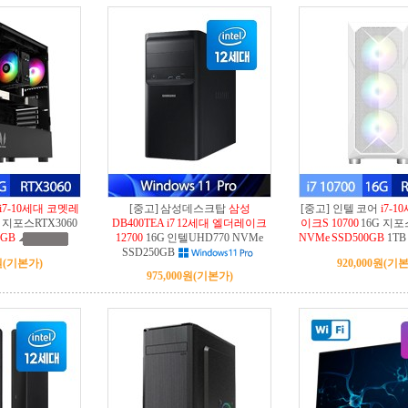
i7-10세대 코멧레
[중고] 삼성데스크탑
삼성
[중고] 인텔 코어
i7-
 지포스RTX3060
DB400TEA i7 12세대 엘더레이크
이크S 10700
16G 지포스
0GB
12700
16G 인텔UHD770 NVMe
NVMe SSD500GB
1TB
SSD250GB
원
(기본가)
920,000원
(기본
975,000원
(기본가)