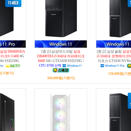
삼성 DB400SDA
[중고] 삼성데스크탑
삼성
[중고] 삼성 슬림
삼성 
이크S 11400
8G
DB400T8A i5 8세대 커피레이크
i5 10세대 코멧레이크S 
Me SSD250G
8400
16G GTX1650 SSD250G /
지포스 GT1030 NVMe
CPU 8700 선택
원
(기본가)
550,000원
(기본
560,000원
(기본가)