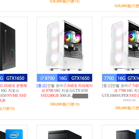
630,000원
(기본가)
620,000원
(기본
i5-10세대 코멧레
[중고]
인텔 코어
i7-8세대 커피레이
[중고]인텔 코어
i7 7
16G 지포스
크 8700
16G 지포스GTX1650
크 7700
16G 
1650
NVME SSD
SSD240GB
500GB
GTX1660SUPER
SSD 
6GB
580,000원
(기본가)
580,000원
(기본
원
(기본가)