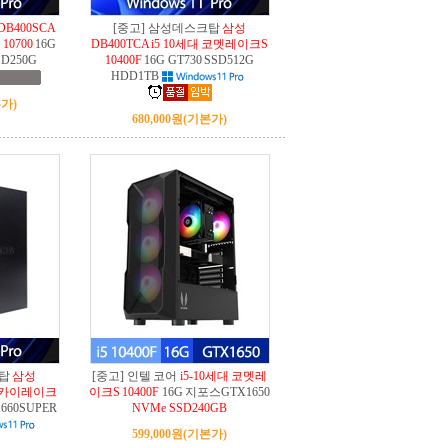
DB400SCA
[중고] 삼성데스크탑
삼성
10700
16G
DB400TCA i5 10세대 코멧레이크S
SD250G
10400F
16G GT730 SSD512G
HDD1TB
가)
680,000원
(기본가)
크탑
삼성
[중고] 인텔 코어
i5-10세대 코멧레
대 스카이레이크
이크S 10400F
16G 지포스GTX1650
660SUPER
NVMe SSD240GB
599,000원
(기본가)