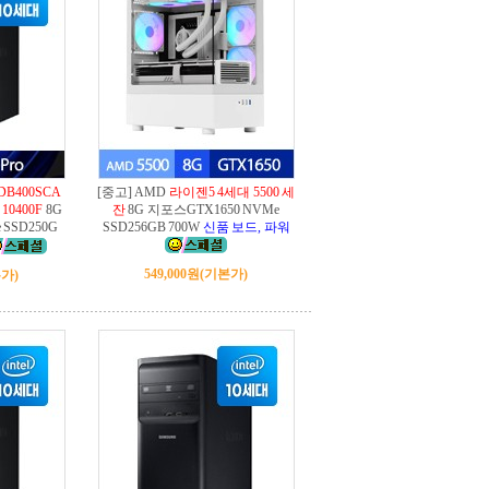
DB400SCA
[중고] AMD
라이젠5 4세대 5500 세
10400F
8G
잔
8G 지포스GTX1650 NVMe
 SSD250G
SSD256GB 700W
신품 보드, 파워
549,000원
(기본가)
가)