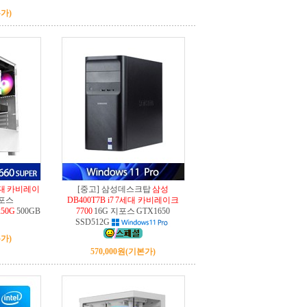
가)
세대 카비레이
[중고] 삼성데스크탑
삼성
지포스
DB400T7B i7 7세대 카비레이크
250G
500GB
7700
16G 지포스 GTX1650
SSD512G
가)
570,000원
(기본가)