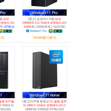
크탑
삼성
[중고] 삼성데스크탑
삼성
대 코멧레이크S
DB400TCA i5 10세대 코멧레이크S
PU 10700 선
10400
8G UHD630 M.2 SSD250G
가)
530,000원
(기본가)
슬림 & 미들
[중고]사무용 동영상
LG 슬림 컴퓨
i7 8세대 커
터 Z80GV 10세대 코멧레이크S
i5
SSD256G
10400 8G UHD630 NVMe SSD