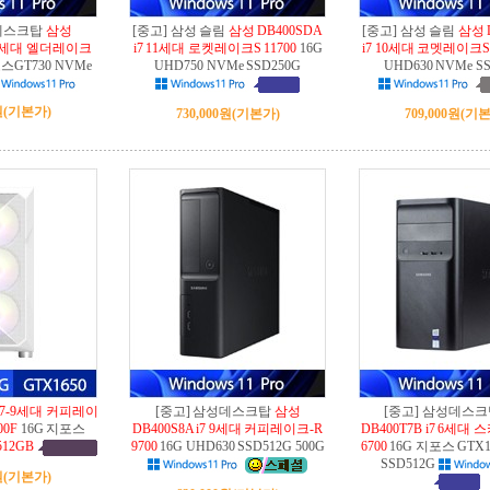
성데스크탑
삼성
[중고] 삼성 슬림
삼성 DB400SDA
[중고] 삼성 슬림
삼성 
 12세대 엘더레이크
i7 11세대 로켓레이크S 11700
16G
i7 10세대 코멧레이크S 
스GT730 NVMe
UHD750 NVMe SSD250G
UHD630 NVMe S
원
(기본가)
730,000원
(기본가)
709,000원
(기본
i7-9세대 커피레이
[중고] 삼성데스크탑
삼성
[중고] 삼성데스
0F
16G 지포스
DB400S8A i7 9세대 커피레이크-R
DB400T7B i7 6세
512GB
9700
16G UHD630 SSD512G 500G
6700
16G 지포스 GTX1
SSD512G
원
(기본가)